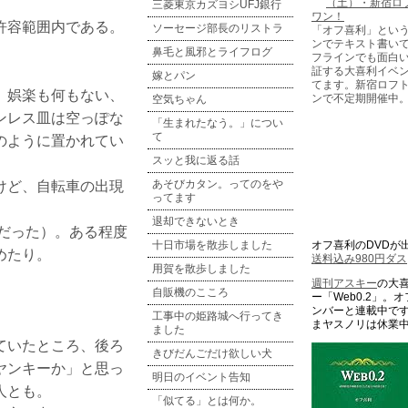
三菱東京カズヨシUFJ銀行
許容範囲内である。
ソーセージ部長のリストラ
「オフ喜利」とい
ンでテキスト書い
鼻毛と風邪とライフログ
フラインでも面白
証する大喜利イベ
嫁とパン
てます。新宿ロフ
。娯楽も何もない、
ンで不定期開催中
空気ちゃん
ンレス皿は空っぽな
「生まれたなう。」につい
て
のように置かれてい
スッと我に返る話
けど、自転車の出現
あそびカタン。ってのをや
ってます
退却できないとき
円だった）。ある程度
十日市場を散歩しました
オフ喜利のDVDが
めたり。
送料込み980円ダス
用賀を散歩しました
週刊アスキー
の大
自販機のこころ
ー「Web0.2」。
ンバーと連載中です
工事中の姫路城へ行ってき
まヤスノリは休業
ました
ていたところ、後ろ
きびだんごだけ欲しい犬
ヤンキーか」と思っ
明日のイベント告知
人とも。
「似てる」とは何か。