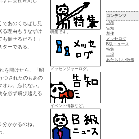
れずに会社遅刻し
コンテンツ
思考
くであのくちばし見
告知
居る理由もうなずけ
特集です。
創作
ても倒せるだろ！」
メッセログ
B級ニュース
スターである。
特集
工場
あたらしい散歩
メッセンジャーログ。
入れを開けたら、「昭
うつされたのもあの
タオル。忘れない。
物を必ず飛び越える
イベント情報など。
０分かかるのね。
わ。