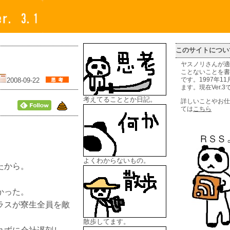
このサイトについ
ヤスノリさんが適
ことないことを書
2008-09-22
です。1997年1
ます。現在Ver.3
考えてることとか日記。
詳しいことやお仕
ては
こちら
。
よくわからないもの。
たから。
かった。
ラスが寮生全員を敵
散歩してます。