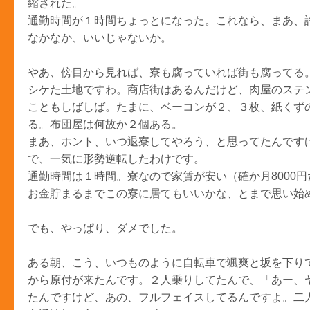
縮された。
通勤時間が１時間ちょっとになった。これなら、まあ、
なかなか、いいじゃないか。
やあ、傍目から見れば、寮も腐っていれば街も腐ってる
シケた土地ですわ。商店街はあるんだけど、肉屋のステ
こともしばしば。たまに、ベーコンが２、３枚、紙くず
る。布団屋は何故か２個ある。
まあ、ホント、いつ退寮してやろう、と思ってたんです
で、一気に形勢逆転したわけです。
通勤時間は１時間。寮なので家賃が安い（確か月8000
お金貯まるまでこの寮に居てもいいかな、とまで思い始
でも、やっぱり、ダメでした。
ある朝、こう、いつものように自転車で颯爽と坂を下り
から原付が来たんです。２人乗りしてたんで、「あー、
たんですけど、あの、フルフェイスしてるんですよ。二