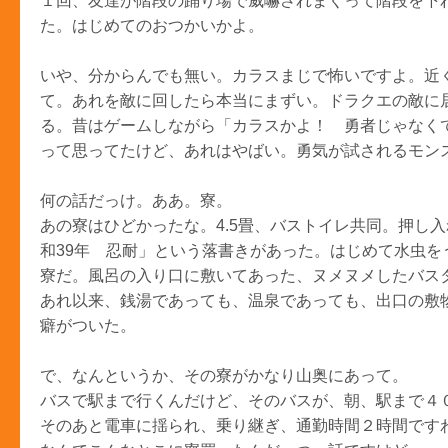
１回、友達が階段の踊り場で威嚇されまくって階段を下
た。はじめてのおつかいかよ。
いや、分からんでも無い。カラスまじで怖いですよ。近
て。あれを敵に回したら本当にまずい。ドラクエの敵に
る。昔はゲームしながら「カラスかよ！ 勇者じゃなく
って思ってたけど、あれはやばい。勇気が試されるモン
何の話だっけ。ああ。寮。
あの寮はひどかったな。4.5畳、バストイレ共同。押し
和39年 忍耐」という落書きがあった。はじめて水虫を
寮だ。風呂の入り口に敷いてあった、ヌメヌメしたバス
あれ以来、銭湯であっても、温泉であっても、出口の敷
癖がついた。
で、なんというか、その寮がかなり山奥にあって。
バスで駅まで行くんだけど、そのバスが、朝、駅まで４
そのあと電車に揺られ、乗り継ぎ、通勤時間２時間です