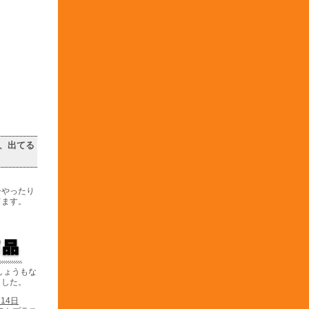
、出てる
ーやったり
てます。
しょうもな
ました。