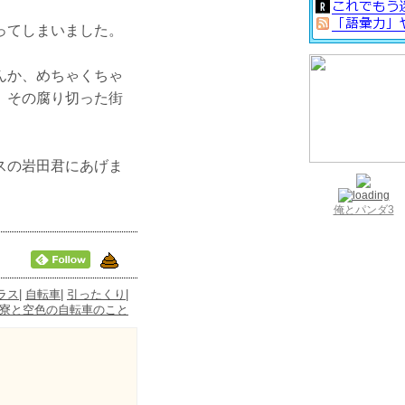
ってしまいました。
んか、めちゃくちゃ
、その腐り切った街
スの岩田君にあげま
俺とパンダ3
ラス
|
自転車
|
引ったくり
|
寮と空色の自転車のこと