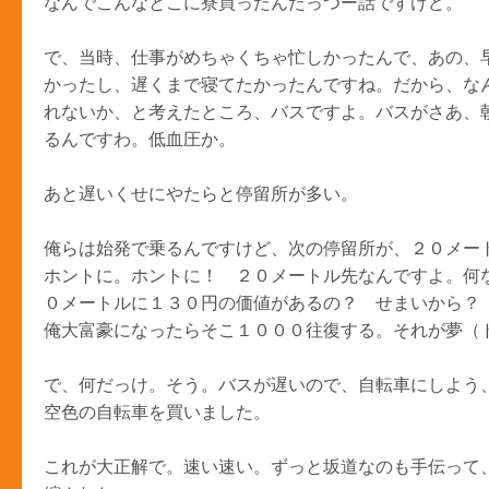
なんでこんなとこに寮買ったんだっつー話ですけど。
で、当時、仕事がめちゃくちゃ忙しかったんで、あの、
かったし、遅くまで寝てたかったんですね。だから、な
れないか、と考えたところ、バスですよ。バスがさあ、
るんですわ。低血圧か。
あと遅いくせにやたらと停留所が多い。
俺らは始発で乗るんですけど、次の停留所が、２０メー
ホントに。ホントに！ ２０メートル先なんですよ。何
０メートルに１３０円の価値があるの？ せまいから？
俺大富豪になったらそこ１０００往復する。それが夢（
で、何だっけ。そう。バスが遅いので、自転車にしよう
空色の自転車を買いました。
これが大正解で。速い速い。ずっと坂道なのも手伝って