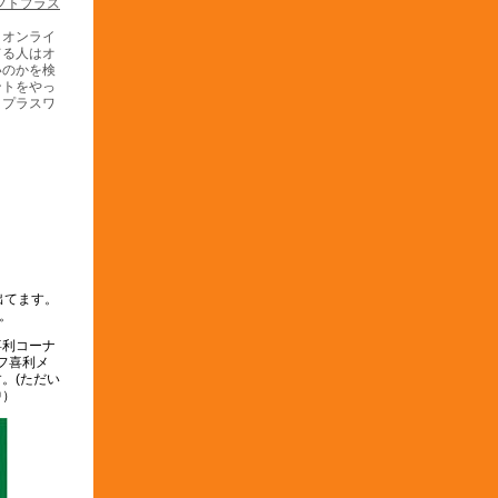
うオンライ
てる人はオ
いのかを検
ントをやっ
トプラスワ
。
出てます。
。
喜利コーナ
オフ喜利メ
。(ただい
中）