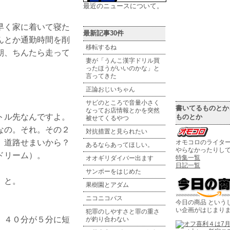
最近のニュースについて。
早く家に着いて寝た
最新記事30件
んとか通勤時間を削
移転するね
朝、ちんたら走って
妻が「うんこ漢字ドリル買
ったほうがいいのかな」と
言ってきた
正論おじいちゃん
サビのところで音量小さく
書いてるものとか
なってお店情報とかを突然
トル先なんですよ。
ものとか
被せてくるやつ
なの。それ。その２
対抗措置と見られたい
 道路せまいから？
オモコロのライタ
あるならあってほしい。
やらなかったりし
ドリーム）。
特集一覧
オオギリダイバー出ます
日記一覧
サンポーをはじめた
、と。
果樹園とアダム
ニコニコバス
今日の商品 という
い企画がはじまり
犯罪のしやすさと罪の重さ
、４０分が５分に短
が釣り合わない