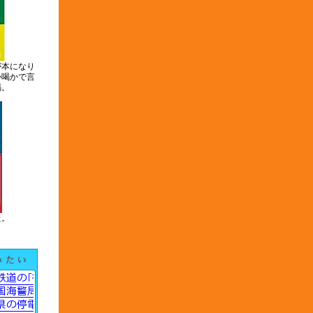
が本になり
か喝かで言
喝。
た。