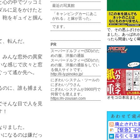
と心の中でツッコミ
最近の写真館
ダルに足をかけたと
「キャンピングカーにあこ
、鞄をギュイと掴ん
がれる」と嫁が言った。
でます。
で、その悪ふざけ
ました。あっぱれ
ったら間違いなく
て、転んだ。
PR
スーパードルフィー(SD)のた
めの服、洋服の通販
、みんな窓外の異変
スーパードルフィー(SD)のた
いな感じで次々と窓
めの服、洋服の通販をしてい
る個人サイトです。
ぐって遙か先へ。
http://li-ly.pinoko.jp/
にぎわいシステム・ツールの
にぎわいゾウさん
るのに、誰も捕まえ
にぎわいシステムが3900円で
何個でも使えます。
オモコロ本出まし
https://n-zousan.com
でそんな目で人を見
す！
なりました。
いになるのは嫌だっ