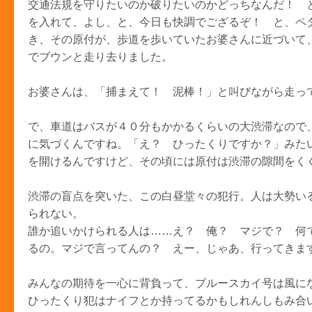
交通法規を守りたいのか破りたいのかどっちなんだ！ 
を入れて、よし、と、今日も快調でござるぞ！ と、ペ
き、その原付が、歩道を歩いていたお婆さんに近づいて
でブウンと走り去りました。
お婆さんは、「捕まえて！ 泥棒！」と叫びながら走っ
で、車道はバスが４０分もかかるくらいの大渋滞なので
に気づくんですね。「え？ ひったくりですか？」みた
を開けるんですけど、その頃には原付は渋滞の隙間をく
渋滞の盲点を突いた、この白昼堂々の犯行。人は大勢い
られない。
誰か追いかけられる人は……え？ 俺？ マジで？ 何
るの。マジで言ってんの？ えー、じゃあ、行ってきま
みんなの期待を一心に背負って、ブルースカイ号は風に
ひったくり犯はナイフとか持ってるかもしれんしもみ合