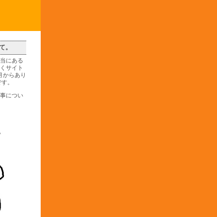
て。
当にある
くサイト
1月からあり
です。
事につい