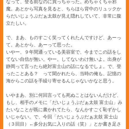
なって、登る前なのに買っちゃった。めちゃくちゃ邪
魔。あとから写真を見ると、ちらほら背中のリュックか
らだいじょうぶだぁ太鼓が見え隠れしていて、非常に腹
立たしい。
で、まあ、ものすごく笑ってくれたんですけど、あーっ
て。あとから、あーって思った。
いやー、９年間通っている美容室で、今までこの話をし
てない自信が無い。やー。してないわけ無いよ。出身が
静岡って言ったら絶対富士山の話になるでしょ。で、登
ったことある？ って聞かれたら、当時の俺も、記憶の
海からこの話を手繰り寄せるんじゃないかなと思う。
いやまあ、別に何回言っても死ぬことはないんだけど、
もし、相手のメモに「だいじょうぶだぁ太鼓 富士山」み
たいなことが既に書かれてたら、なんかすごく恥ずかし
いじゃない。で、今回「だいじょうぶだぁ太鼓 富士山
（３回目）←多分お気に入りの話（笑）」とか書き足さ