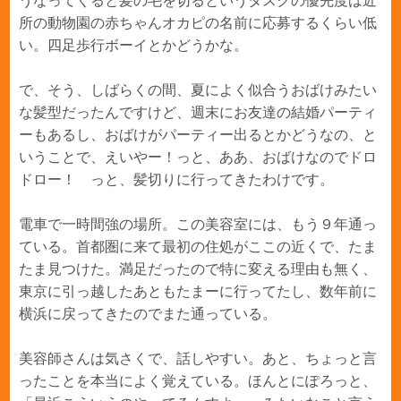
うなってくると髪の毛を切るというタスクの優先度は近
所の動物園の赤ちゃんオカピの名前に応募するくらい低
い。四足歩行ボーイとかどうかな。
で、そう、しばらくの間、夏によく似合うおばけみたい
な髪型だったんですけど、週末にお友達の結婚パーティ
ーもあるし、おばけがパーティー出るとかどうなの、と
いうことで、えいやー！っと、ああ、おばけなのでドロ
ドロー！ っと、髪切りに行ってきたわけです。
電車で一時間強の場所。この美容室には、もう９年通っ
ている。首都圏に来て最初の住処がここの近くで、たま
たま見つけた。満足だったので特に変える理由も無く、
東京に引っ越したあともたまーに行ってたし、数年前に
横浜に戻ってきたのでまた通っている。
美容師さんは気さくで、話しやすい。あと、ちょっと言
ったことを本当によく覚えている。ほんとにぽろっと、