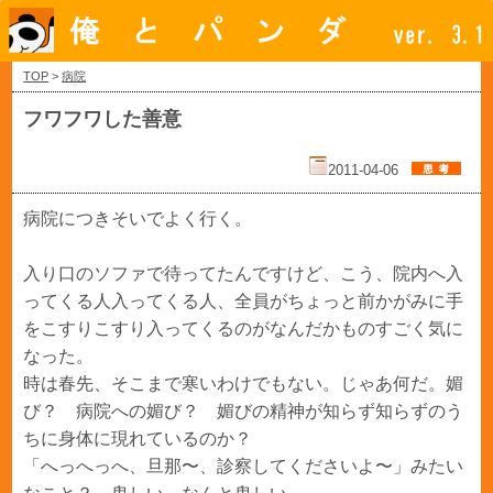
TOP
>
病院
フワフワした善意
2011-04-06
病院につきそいでよく行く。
入り口のソファで待ってたんですけど、こう、院内へ入
ってくる人入ってくる人、全員がちょっと前かがみに手
をこすりこすり入ってくるのがなんだかものすごく気に
なった。
時は春先、そこまで寒いわけでもない。じゃあ何だ。媚
び？ 病院への媚び？ 媚びの精神が知らず知らずのう
ちに身体に現れているのか？
「へっへっへ、旦那〜、診察してくださいよ〜」みたい