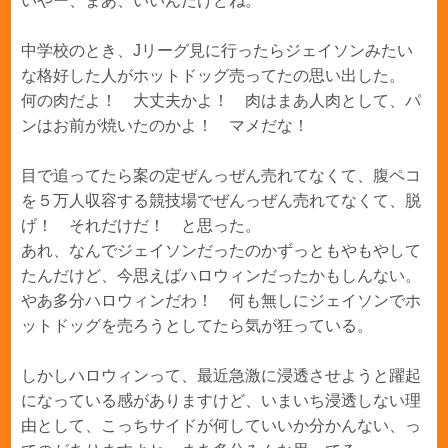
いやー、まあ、いいんだけどね。
中学校のとき、Jリーグ見に行ったらジェイソンみたい
な格好した人がホットドッグ売ってたの思い出した。
何の肉だよ！ 大丈夫かよ！ 肉はまあ人肉として、パ
ンはお前が焼いたのかよ！ マメだな！
目で追ってたら案の定ぜんっぜん売れてなくて、腹ペコ
を５万人収容する競技場でぜんっぜん売れてなくて、脱
げ！ それだけだ！ と思った。
あれ、なんでジェイソンだったのかずっともやもやして
たんだけど、今思えばハロウィンだったかもしんない。
やあ多分ハロウィンだわ！ 何も無しにジェイソンでホ
ットドッグを売ろうとしてたら気が狂っている。
しかしハロウィンって、最近急激に浸透させようと躍起
になっている感がありますけど、いまいち浸透しない理
由として、こっちサイドが何していいか分かんない、っ