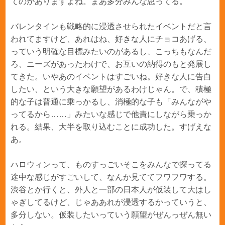
てのがありますよね。まあ多分みんな思ってる。
バレンタインも戦略的に浸透させられたイベントだと言
われてますけど、あれはね、好きな人にチョコあげる、
っていう明確な目標みたいのがあるし、こっちもなんだ
ろ、ニーズがあったわけで、お互いの納得のもと発展し
てきた。いやあのイベントはすごいね。好きな人に告白
したい、という大きな願望があるわけじゃん。で、積極
的な子は普通に乗っかるし、消極的な子も「みんながや
ってるから……」みたいな感じで他責にしながら乗っか
れる。結果、大半を取り込むことに成功した。すげえな
あ。
ハロウィンって、ものすっごいそこをみんなで探ってる
途中な感じがすごいして、なんか見ててフワフワする。
渋谷とか行くと、外人と一部の日本人が仮装して大はし
ゃぎしてるけど、じゃああれが浸透するかっていうと、
多分しない。仮装したいっていう願望がぜんっぜん無い