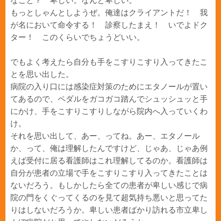
なこと？ 卑しい。なんと卑しい。
もっとしゃんとしようぜ。俺達はクライアントだ！ 我
が名において命令する！ 診察したまえ！ いでよドク
ター！ このくらいでちょうどいい。
でもよく考えたら自分も手をこすりこすり入ってきたこ
とを思い出した。
病院の入り口には感染症対策のためにエタノールが置い
てあるので、ペダルをガコガコ踏んでシュッシュッと手
にかけ、手をこすりこすりしながら院内へ入っていくわ
け。
それを思い出して、あー、ってね。あー、エタノール
か、って、俺は理解したんですけど、じゃあ、じゃあ例
えば受付に居る看護師はこれ理解してるのか。看護師は
自分が患者の立場で手をこすりこすり入ってきたことは
ないだろう。もしかしたら全ての患者が卑しい感じで病
院の門をくぐってくるのを見て超気持ち悪いと思ってた
りはしないだろうか。卑しい患者ばかり訪れる市立卑し