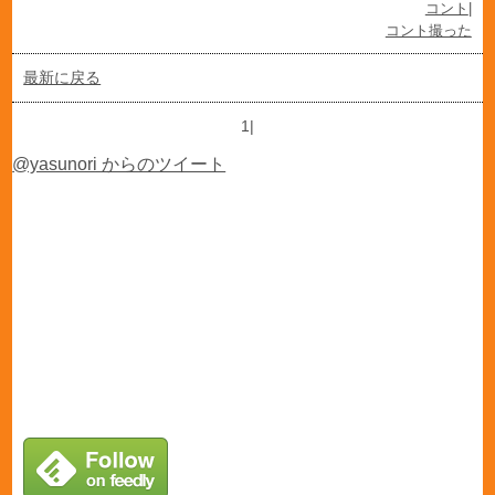
コント
|
コント撮った
最新に戻る
1|
@yasunori からのツイート