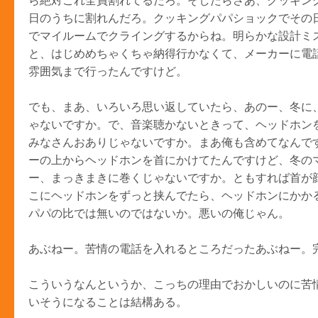
ら絶対これ全員割れてるだろ。そしたらさあ、クッキン
日のうちに割れんだろ。クッキングパパショックでその
でマイルームでクライングするからね。明らかな設計ミ
と、はじめめちゃくちゃ納得行かなくて、メーカーに電
雰囲気まで行ったんですけど。
でも、まあ、いろいろ思い返していたら、あのー、冬に
ゃないですか。で、音楽聴かないときって、ヘッドホン
みなさんおありじゃないですか。まあ俺も含めてなんで
ーの上からヘッドホンを首にかけてたんですけど、冬の
ー、まっきまきに巻くじゃないですか。ともすれば首が
こにヘッドホンをずっと挟んでたら、ヘッドホンにかか
パパの比では無いのではないか。悪いの俺じゃん。
あぶねー。苦情の電話を入れるところだったあぶねー。
こういうなんというか、こっちの理由でおかしいのに苦
いそうになることは結構ある。