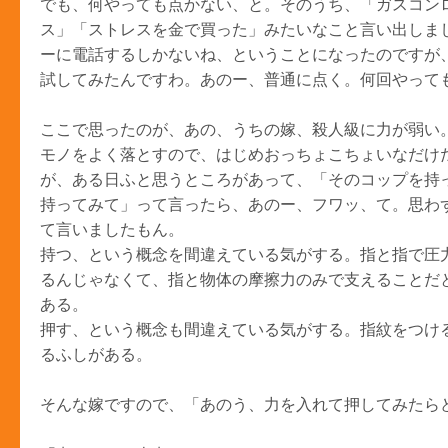
でも、何やっても点かない、と。そのうち、「ガスコン
ス」「ストレスを金で買った」みたいなこと言い出しま
ーに電話するしかないね、ということになったのですが
試してみたんですわ。あのー、普通に点く。何回やって
ここで思ったのが、あの、うちの嫁、殺人級に力が弱い
モノをよく落とすので、はじめおっちょこちょいなだけ
が、ある日ふと思うところがあって、「そのコップを持
持ってみて」って言ったら、あのー、フワッ、て。思わ
て言いましたもん。
持つ、という概念を間違えている気がする。指と指で圧
るんじゃなくて、指と物体の摩擦力のみで支えることだ
ある。
押す、という概念も間違えている気がする。指紋をつけ
るふしがある。
そんな嫁ですので、「あのう、力を入れて押してみたら