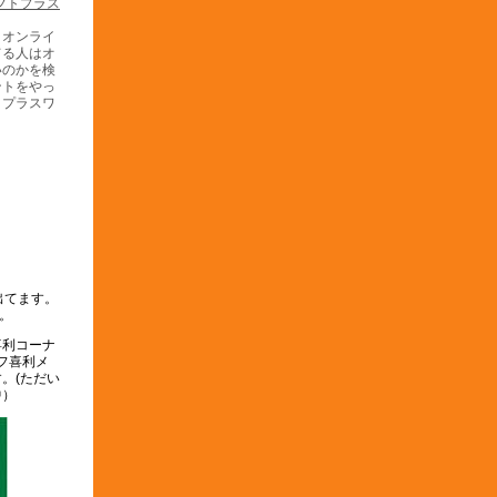
うオンライ
てる人はオ
いのかを検
ントをやっ
トプラスワ
。
出てます。
。
喜利コーナ
オフ喜利メ
。(ただい
中）