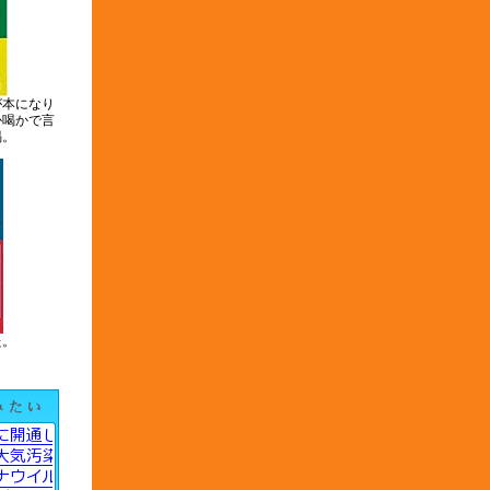
が本になり
か喝かで言
喝。
た。