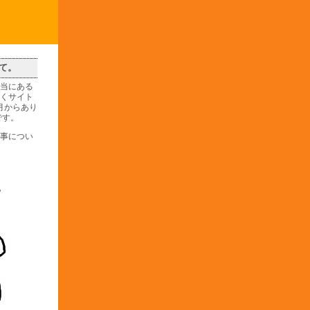
て。
当にある
くサイト
1月からあり
です。
事につい