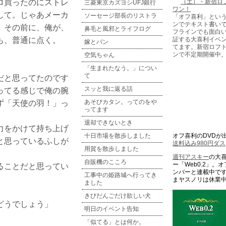
ロ買ったのにストレ
三菱東京カズヨシUFJ銀行
して。じゃあメーカ
ソーセージ部長のリストラ
「オフ喜利」とい
ンでテキスト書い
、その前に、俺が、
鼻毛と風邪とライフログ
フラインでも面白
も、普通に点く。
証する大喜利イベ
嫁とパン
てます。新宿ロフ
ンで不定期開催中
空気ちゃん
。
「生まれたなう。」につい
て
だと思ってたのです
スッと我に返る話
ってる感じで俺の腕
ず「天使の羽！」っ
あそびカタン。ってのをや
ってます
退却できないとき
力をかけて持ち上げ
十日市場を散歩しました
オフ喜利のDVDが
と思っているふしが
送料込み980円ダス
用賀を散歩しました
週刊アスキー
の大
自販機のこころ
ー「Web0.2」。
ることだと思ってい
ンバーと連載中です
工事中の姫路城へ行ってき
まヤスノリは休業
ました
きびだんごだけ欲しい犬
どうでしょう」
明日のイベント告知
「似てる」とは何か。