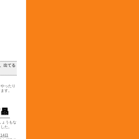
、出てる
ーやったり
てます。
しょうもな
ました。