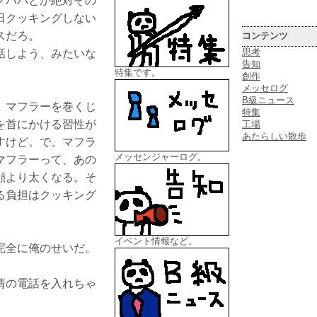
グパパとか絶対その
日クッキングしない
スだろ。
コンテンツ
思考
話しよう、みたいな
告知
特集です。
創作
メッセログ
B級ニュース
、マフラーを巻くじ
特集
を首にかける習性が
工場
あたらしい散歩
すけど。で、マフラ
メッセンジャーログ。
マフラーって、あの
顔より太くなる。そ
る負担はクッキング
イベント情報など。
完全に俺のせいだ。
情の電話を入れちゃ