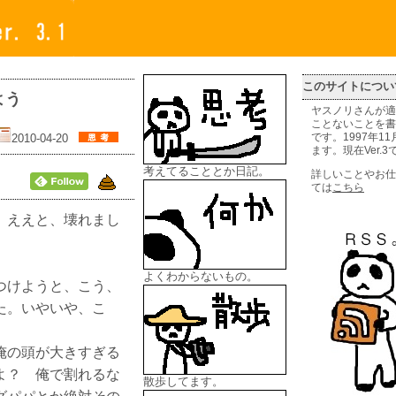
このサイトについ
よう
ヤスノリさんが適
ことないことを書
2010-04-20
です。1997年1
ます。現在Ver.3
考えてることとか日記。
詳しいことやお仕
ては
こちら
、ええと、壊れまし
よくわからないもの。
つけようと、こう、
た。いやいや、こ
俺の頭が大きすぎる
よ？ 俺で割れるな
散歩してます。