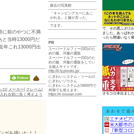
最近の写真館
「キャンピングカーにあこ
がれる」と嫁が言った。
でます。
で、その悪ふざけ
特に前のやつに不満
ました。あっぱれ
ったら間違いなく
当時13000円だ
PR
年これ13000円出
スーパードルフィー(SD)のた
めの服、洋服の通販
スーパードルフィー(SD)のた
めの服、洋服の通販をしてい
る個人サイトです。
http://li-ly.pinoko.jp/
にぎわいシステム・ツールの
にぎわいゾウさん
にぎわいシステムが3900円で
ンロ
|
メーカー
|
クレーム
|
何個でも使えます。
オモコロ本出まし
入れる前に良く考えよう
https://n-zousan.com
ンガを描いたよ！