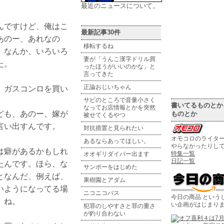
最近のニュースについて。
んですけど、俺はこ
最新記事30件
あのー、あれなの
移転するね
、なんか、いろいろ
妻が「うんこ漢字ドリル買
た。
ったほうがいいのかな」と
言ってきた
正論おじいちゃん
、ガスコンロを買い
サビのところで音量小さく
書いてるものとか
なってお店情報とかを突然
ども、あのー、嫁が
ものとか
被せてくるやつ
言い出すんです。
対抗措置と見られたい
オモコロのライタ
あるならあってほしい。
やらなかったりし
は癖があるかもしれ
特集一覧
オオギリダイバー出ます
日記一覧
たんです。ほら、な
サンポーをはじめた
となんだ、例えば、
果樹園とアダム
いようになってる場
ニコニコバス
今日の商品 という
、ね。
い企画がはじまり
犯罪のしやすさと罪の重さ
が釣り合わない