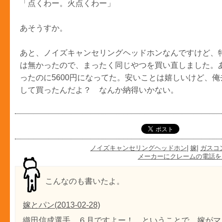
「点くわー。火点くわー」
あそうすか。
あと、ノイズキャンセリングヘッドホンなんですけど、
は無かったので、まったく同じやつを買い直しました。あと
ったのに5600円になってた。安いことは嬉しいけど、俺去
して買ったんだよ？ なんか納得いかない。
ノイズキャンセリングヘッドホン
|
嫁
|
ガスコ
メーカーにクレームの電話を
こんなのも書いたよ。
嫁とパン(2013-02-28)
織田信成選手、６月ですよー！ ということで、嫁がマ